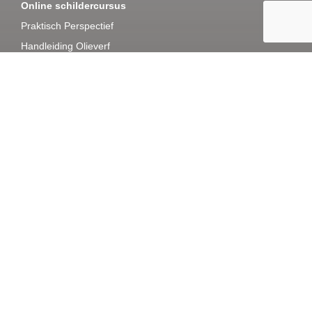
Online schildercursus
Praktisch Perspectief
Handleiding Olieverf
Online cursus Kleurenleer
Werkboek Compositie
Gratis stappenplan
Algemene voorwaarden
Leveringsvoorwaarden en garantie
Deze site wordt beheerd door:
Roos van der Meijden
Oosterbroek 1
2641MJ Pijnacker
06-25480327