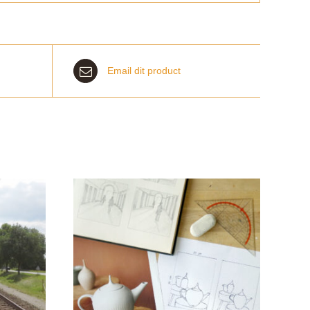
Email dit product
rd
INKELWAGEN
LS