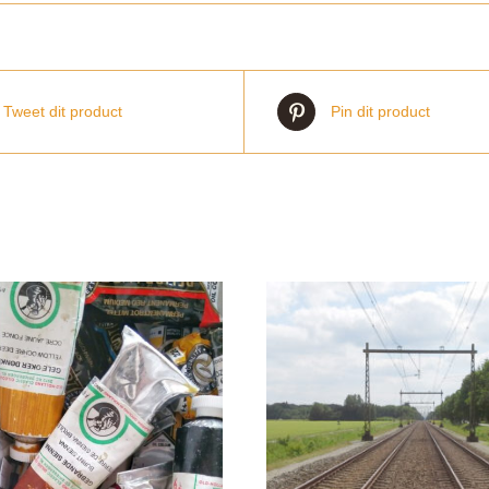
Tweet dit product
Pin dit product
TOEVOEGEN AAN WINKELWAGEN
Gewaardee
TOEVOEGEN AAN W
/
DETAILS
5.00
uit 5
/
DETAI