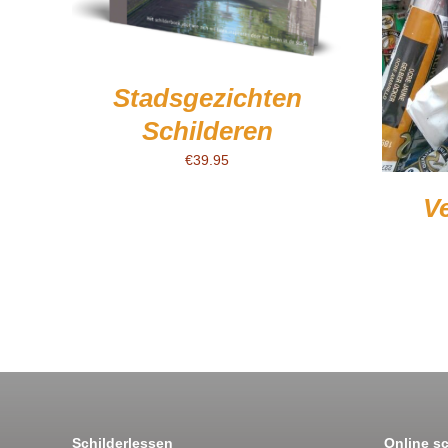
5.00
uit 5
/
DETAILS
Stadsgezichten
Schilderen
€
39.95
V
Schilderlessen
Online s