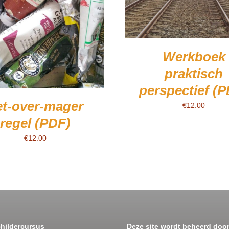
Werkboek
praktisch
perspectief (
et-over-mager
€
12.00
regel (PDF)
€
12.00
childercursus
Deze site wordt beheerd door