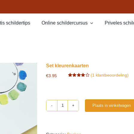
tis schildertips
Online schildercursus
Priveles schi
Set kleurenkaarten
(
1
klantbeoordeling)
€
3.95
Gewaardeerd
1
4.00
op 5
gebaseerd
op
klant
waardering
Plaats in winkelwagen
Set
kleurenkaarten
aantal