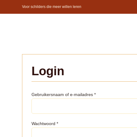
Ga
Voor schilders die meer willen leren
naar
inhoud
Login
Vereist
Gebruikersnaam of e-mailadres
*
Vereist
Wachtwoord
*