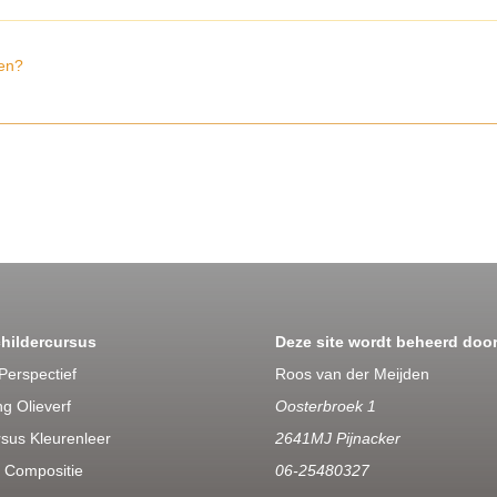
en?
childercursus
Deze site wordt beheerd door
Perspectief
Roos van der Meijden
g Olieverf
Oosterbroek 1
rsus Kleurenleer
2641MJ Pijnacker
 Compositie
06-25480327