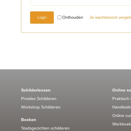
Je wachtwoord verget
Onthouden
Login
Schilderlessen
Online s
Privéles Schilderen
Praktisch 
Workshop Schilderen
Handleidin
Online cu
Boeken
Werkboek
Stadsgezichten schilderen