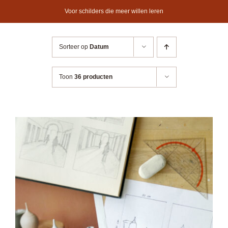
Ga
Voor schilders die meer willen leren
naar
inhoud
Sorteer op
Datum
Toon
36 producten