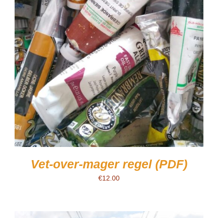
Vet-over-mager regel (PDF)
€
12.00