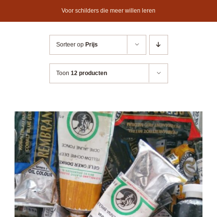
Ga
Voor schilders die meer willen leren
naar
inhoud
Sorteer op
Prijs
Toon
12 producten