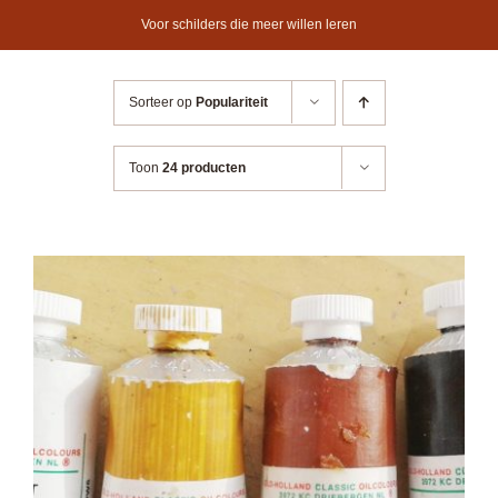
Ga
Voor schilders die meer willen leren
naar
inhoud
Sorteer op
Populariteit
Toon
24 producten